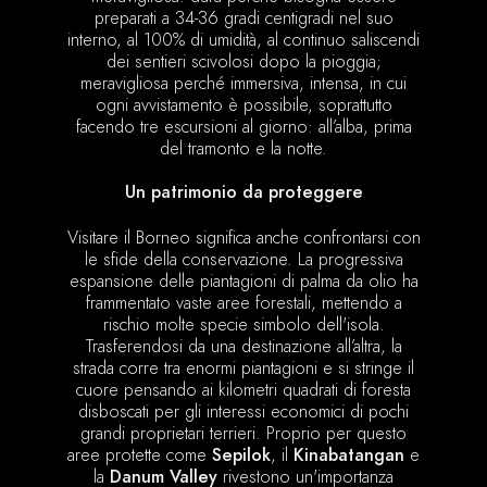
preparati a 34-36 gradi centigradi nel suo
interno, al 100% di umidità, al continuo saliscendi
dei sentieri scivolosi dopo la pioggia;
meravigliosa perché immersiva, intensa, in cui
ogni avvistamento è possibile, soprattutto
facendo tre escursioni al giorno: all’alba, prima
del tramonto e la notte.
Un patrimonio da proteggere
Visitare il Borneo significa anche confrontarsi con
le sfide della conservazione. La progressiva
espansione delle piantagioni di palma da olio ha
frammentato vaste aree forestali, mettendo a
rischio molte specie simbolo dell'isola.
Trasferendosi da una destinazione all’altra, la
strada corre tra enormi piantagioni e si stringe il
cuore pensando ai kilometri quadrati di foresta
disboscati per gli interessi economici di pochi
grandi proprietari terrieri. Proprio per questo
aree protette come
Sepilok
, il
Kinabatangan
e
la
Danum Valley
rivestono un'importanza