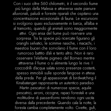
Con i suoi oltre 560 chilometri, è il secondo fiume
più lungo della Malesia e attraversa vaste pianure
alluvionali, paludi e foreste ripariali che ospitano una
concentrazione eccezionale di fauna. Le escursioni
si svolgono quasi esclusivamente in barca, all'alba e
al tramonto, quando gli animali sono maggiormente
attivi. Ogni ansa del fiume può riservare una
sorpresa. Tra le specie più ricercate figurano gli
oranghi selvatici, le scimmie nasiche, i macachi, i
maestosi buceri che sorvolano il fiume con il loro
rumoroso battito d'ali e tanto altro. Non è raro
osservare l’elefante pigmeo del Borneo mentre
attraversa il fiume o si alimenta lungo le rive. I
coccodrilli d'acqua salata sono presenze costanti,
spesso immobili sulle sponde fangose in attesa
della preda. Per gli appassionati di birdwatching il
Kinabatangan rappresenta un autentico paradiso.
Martin pescatori di numerose specie, aquile
pescatrici, aironi, cicogne, rapaci forestali e una
moltitudine di passeriformi rendono ogni uscita
diversa dalla precedente. Quando cala la notte, la
foresta cambia completamente volto. Civette, gufi,