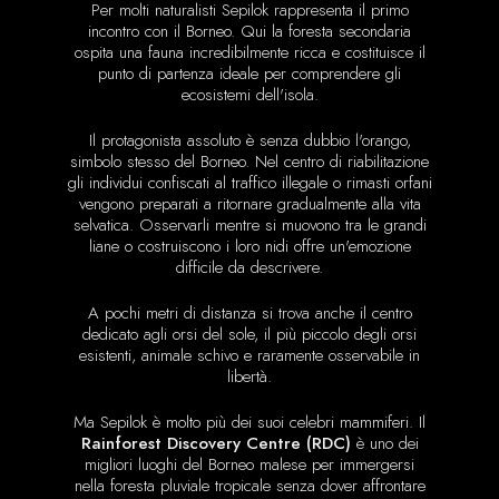
Per molti naturalisti Sepilok rappresenta il primo
incontro con il Borneo. Qui la foresta secondaria
ospita una fauna incredibilmente ricca e costituisce il
punto di partenza ideale per comprendere gli
ecosistemi dell'isola.
Il protagonista assoluto è senza dubbio l'orango,
simbolo stesso del Borneo. Nel centro di riabilitazione
gli individui confiscati al traffico illegale o rimasti orfani
vengono preparati a ritornare gradualmente alla vita
selvatica. Osservarli mentre si muovono tra le grandi
liane o costruiscono i loro nidi offre un'emozione
difficile da descrivere.
A pochi metri di distanza si trova anche il centro
dedicato agli orsi del sole, il più piccolo degli orsi
esistenti, animale schivo e raramente osservabile in
libertà.
Ma Sepilok è molto più dei suoi celebri mammiferi. Il
Rainforest Discovery Centre (RDC)
è uno dei
migliori luoghi del Borneo malese per immergersi
nella foresta pluviale tropicale senza dover affrontare