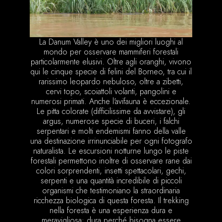
La Danum Valley è uno dei migliori luoghi al
mondo per osservare mammiferi forestali
particolarmente elusivi. Oltre agli oranghi, vivono
qui le cinque specie di felini del Borneo, tra cui il
rarissimo leopardo nebuloso, oltre a zibetti,
cervi topo, scoiattoli volanti, pangolini e
numerosi primati. Anche l'avifauna è eccezionale.
Le pitta colorate (difficilissime da avvistare), gli
argus, numerose specie di buceri, i falchi
serpentari e molti endemismi fanno della valle
una destinazione irrinunciabile per ogni fotografo
naturalista. Le escursioni notturne lungo le piste
forestali permettono inoltre di osservare rane dai
colori sorprendenti, insetti spettacolari, gechi,
serpenti e una quantità incredibile di piccoli
organismi che testimoniano la straordinaria
ricchezza biologica di questa foresta. Il trekking
nella foresta è una esperienza dura e
meravigliosa: dura perché bisogna essere