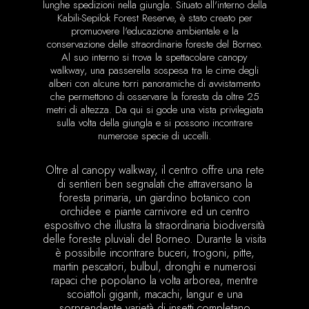
lunghe spedizioni nella giungla. Situato all'interno della
Kabili-Sepilok Forest Reserve, è stato creato per
promuovere l'educazione ambientale e la
conservazione delle straordinarie foreste del Borneo.
Al suo interno si trova la spettacolare canopy
walkway, una passerella sospesa tra le cime degli
alberi con alcune torri panoramiche di avvistamento
che permettono di osservare la foresta da oltre 25
metri di altezza. Da qui si gode una vista privilegiata
sulla volta della giungla e si possono incontrare
numerose specie di uccelli.
Oltre al canopy walkway, il centro offre una rete
di sentieri ben segnalati che attraversano la
foresta primaria, un giardino botanico con
orchidee e piante carnivore ed un centro
espositivo che illustra la straordinaria biodiversità
delle foreste pluviali del Borneo. Durante la visita
è possibile incontrare buceri, trogoni, pitte,
martin pescatori, bulbul, dronghi e numerosi
rapaci che popolano la volta arborea, mentre
scoiattoli giganti, macachi, langur e una
sorprendente varietà di insetti completano