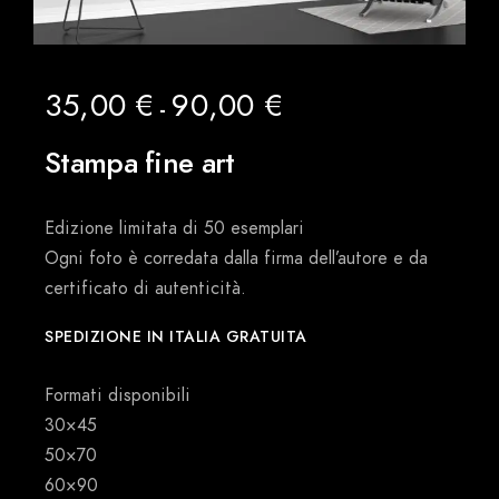
35,00
€
90,00
€
Fascia
-
di
prezzo:
Stampa fine art
da
35,00 €
a
Edizione limitata di 50 esemplari
90,00 €
Ogni foto è corredata dalla firma dell’autore e da
certificato di autenticità.
SPEDIZIONE IN ITALIA GRATUITA
Formati disponibili
30×45
50×70
60×90