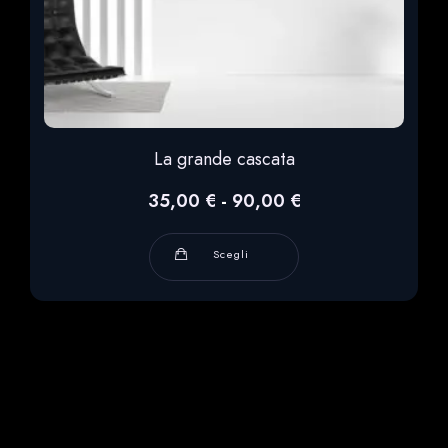
La grande cascata
Fascia
35,00
€
-
90,00
€
di
prezzo:
Questo
Scegli
da
prodotto
35,00 €
ha
a
90,00 €
più
varianti.
Le
opzioni
possono