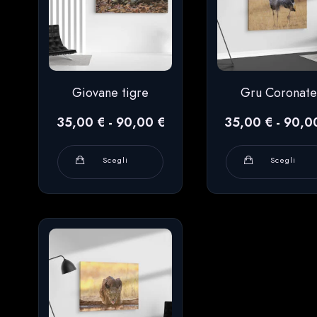
Giovane tigre
Gru Coronate
Fascia
35,00
€
-
90,00
€
35,00
€
-
90,0
di
prezzo:
Questo
Scegli
Scegli
da
prodotto
35,00 €
ha
a
90,00 €
più
varianti.
Le
opzioni
possono
essere